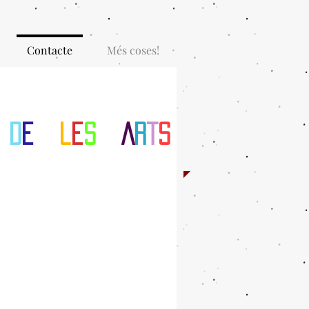
Contacte
Més coses!
d
e
l
e
s
A
r
t
s