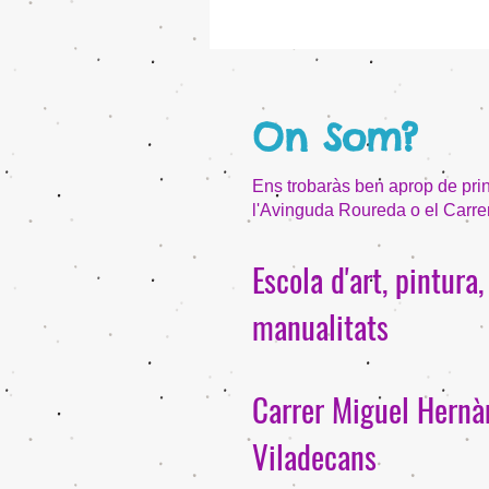
On Som?
Ens trobaràs ben aprop de pri
l'Avinguda Roureda o el Carrer
Escola d'art, pintura,
manualitats
Carrer Miguel Hernà
Viladecans