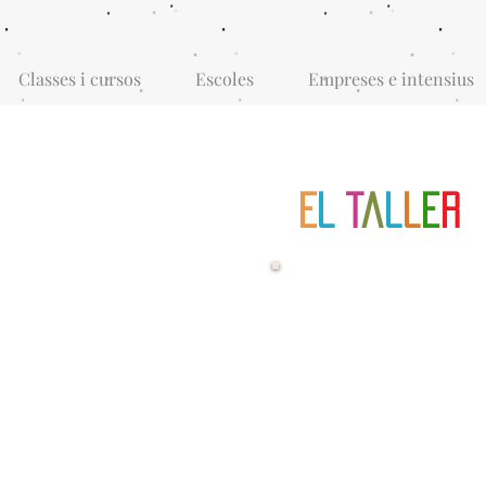
Classes i cursos
Escoles
Empreses e intensius
E
L
T
a
l
l
e
r