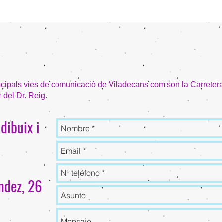
ncipals vies de comunicació de Viladecans com son la Carreter
 del Dr. Reig.
 dibuix i
ndez, 26