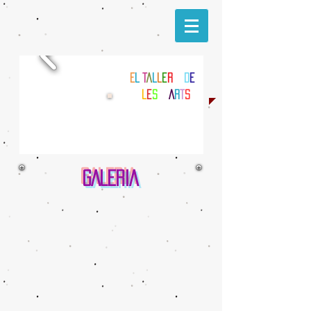
E
L
T
a
l
l
e
r
d
e
l
e
s
A
r
t
s
GALERIA