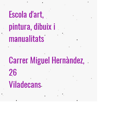
Escola d'art,
pintura, dibuix i
manualitats
Carrer Miguel Hernàndez,
26
Viladecans
Telf:
93 637 70 12